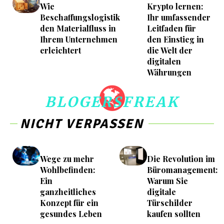
Wie
Krypto lernen:
Beschaffungslogistik
Ihr umfassender
den Materialfluss in
Leitfaden für
Ihrem Unternehmen
den Einstieg in
erleichtert
die Welt der
digitalen
Währungen
BLOGERSFREAK
NICHT VERPASSEN
Wege zu mehr
Die Revolution im
Wohlbefinden:
Büromanagement:
Ein
Warum Sie
ganzheitliches
digitale
Konzept für ein
Türschilder
gesundes Leben
kaufen sollten