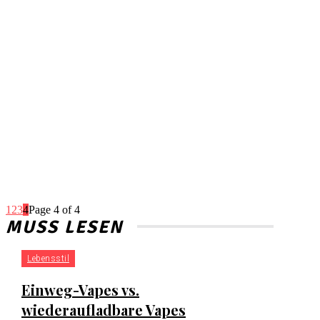
1
2
3
4
Page 4 of 4
MUSS LESEN
Lebensstil
Einweg-Vapes vs.
wiederaufladbare Vapes