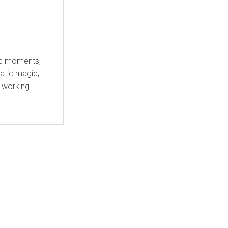
tic moments,
atic magic,
 working...