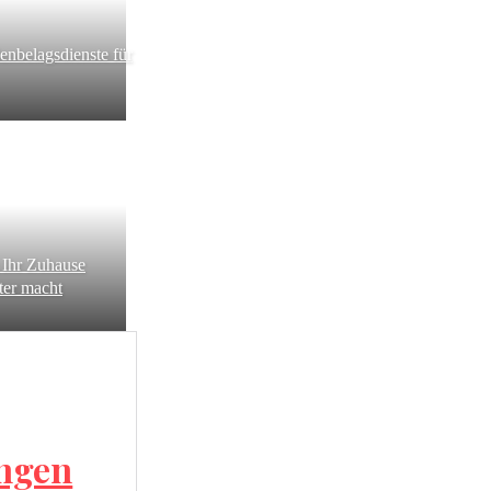
denbelagsdienste für
 Ihr Zuhause
ter macht
ängen