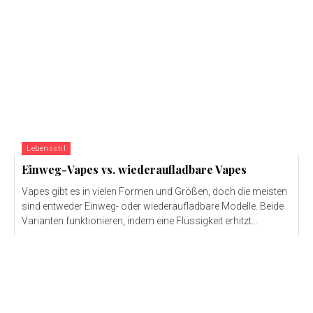
Lebensstil
Einweg-Vapes vs. wiederaufladbare Vapes
Vapes gibt es in vielen Formen und Größen, doch die meisten
sind entweder Einweg- oder wiederaufladbare Modelle. Beide
Varianten funktionieren, indem eine Flüssigkeit erhitzt...