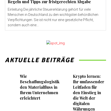
Regeln und Tipps zur fristgerechten Abgabe
Einleitung Die jährliche Steuererklärung gehört für viele
Menschen in Deutschland zu den wichtigsten behördlichen
Verpflichtungen. Sie ist nicht nur eine gesetzliche Pflicht,
sondern auch eine...
AKTUELLE BEITRÄGE
Wie
Krypto lernen:
Beschaffungslogistik
Ihr umfassender
den Materialfluss in
Leitfaden für
Ihrem Unternehmen
den Einstieg in
erleichtert
die Welt der
digitalen
Währungen