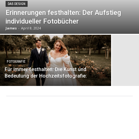
DAS DESIGN
Erinnerungen festhalten: Der Aufstieg
individueller Fotobücher
James
-
April 8, 2024
FOTOGRAFIE
Für immer festhalten: Die Kunst und
Bedeutung der Hochzeitsfotografie: